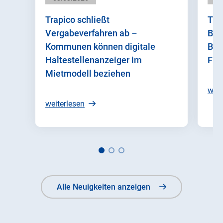
Trapico schließt
Tra
Vergabeverfahren ab –
Bet
Kommunen können digitale
Bus
Haltestellenanzeiger im
Flu
Mietmodell beziehen
weit
weiterlesen
Alle Neuigkeiten anzeigen
Alle Neuigkeiten anzeigen