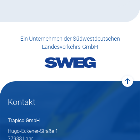
Ein Unternehmen der Südwestdeutschen
Landesverkehrs-GmbH
zum 
Kontakt
Trapico GmbH
Hugo-Eckener-Straße 1
77933 Lahr