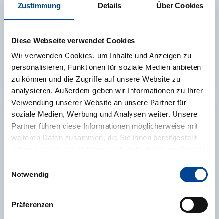
Zustimmung
Details
Über Cookies
Diese Webseite verwendet Cookies
Wir verwenden Cookies, um Inhalte und Anzeigen zu
personalisieren, Funktionen für soziale Medien anbieten
Digitalisierung
zu können und die Zugriffe auf unsere Website zu
analysieren. Außerdem geben wir Informationen zu Ihrer
Verwendung unserer Website an unsere Partner für
soziale Medien, Werbung und Analysen weiter. Unsere
Partner führen diese Informationen möglicherweise mit
weiteren Daten zusammen, die Sie ihnen bereitgestellt
haben oder die sie im Rahmen Ihrer Nutzung der Dienste
gesammelt haben.
Einwilligungsauswahl
Weitere Informationen finden Sie in unserer
Notwendig
Datenschutzerklärung
.
Präferenzen