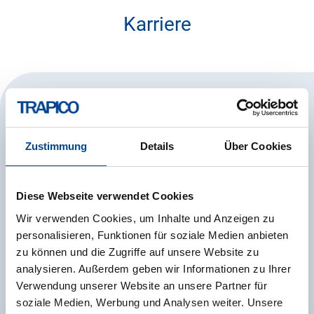
Karriere
Wir sind ein Unternehmen auf Wachstumskurs.
Verkehrsplaner
,
Studenten
und
Praktikanten
sind
bei uns immer gefragt.
Zustimmung
Details
Über Cookies
Bewirb dich gerne initiativ unter
personal@sweg.de
!
Diese Webseite verwendet Cookies
Wir verwenden Cookies, um Inhalte und Anzeigen zu
Unsere aktuellen Stellenausschreibungen findest du
personalisieren, Funktionen für soziale Medien anbieten
im Karriere-Portal unserer Muttergesellschaft SWEG
zu können und die Zugriffe auf unsere Website zu
Südwestdeutsche Landesverkehrs-GmbH:
analysieren. Außerdem geben wir Informationen zu Ihrer
Verwendung unserer Website an unsere Partner für
soziale Medien, Werbung und Analysen weiter. Unsere