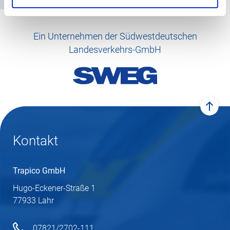
Ein Unternehmen der Südwestdeutschen
Landesverkehrs-GmbH
zum 
Kontakt
Trapico GmbH
Hugo-Eckener-Straße 1
77933 Lahr
07821/2702-111