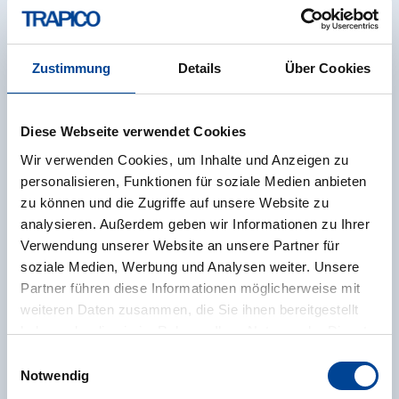
Mit der Nutzung der Website des Anbieters kommt
keinerlei Vertragsverhältnis zwischen dem Nutzer
Zustimmung
Details
Über Cookies
und dem Anbieter zustande. Insofern ergeben sich
auch keinerlei vertragliche oder quasivertragliche
Ansprüche gegen den Anbieter. Für den Fall, dass die
Diese Webseite verwendet Cookies
Nutzung der Website doch zu einem
Wir verwenden Cookies, um Inhalte und Anzeigen zu
Vertragsverhältnis führen sollte, gilt rein vorsorglich
personalisieren, Funktionen für soziale Medien anbieten
nachfolgende Haftungsbeschränkung: Der Anbieter
zu können und die Zugriffe auf unsere Website zu
haftet für Vorsatz und grobe Fahrlässigkeit sowie
analysieren. Außerdem geben wir Informationen zu Ihrer
bei Verletzung einer wesentlichen Vertragspflicht
Verwendung unserer Website an unsere Partner für
(Kardinalpflicht). Der Anbieter haftet unter
soziale Medien, Werbung und Analysen weiter. Unsere
Begrenzung auf Ersatz des bei Vertragsschluss
Partner führen diese Informationen möglicherweise mit
vorhersehbaren vertragstypischen Schadens für
weiteren Daten zusammen, die Sie ihnen bereitgestellt
solche Schäden, die auf einer leicht fahrlässigen
haben oder die sie im Rahmen Ihrer Nutzung der Dienste
Verletzung von Kardinalpflichten durch ihn oder
gesammelt haben.
Einwilligungsauswahl
eines seiner gesetzlichen Vertreter oder
Weitere Informationen finden Sie in unserer
Notwendig
Erfüllungsgehilfen beruhen. Bei leicht fahrlässiger
Datenschutzerklärung
.