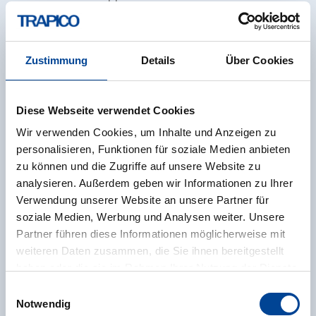
Obertsrot wurden zwei Abschnitte mit Oberleitungen
elektrifiziert. In einer dreijährigen Pilotphase wurde
der Betrieb von Hybrid-Oberleitungs-Lkw untersucht.
Zustimmung
Details
Über Cookies
Im Rahmen eines ergebnisoffenen
Technologievergleichs kamen zudem noch weitere
alternative Antriebstechnologien während des
Diese Webseite verwendet Cookies
dreijährigen Realbetriebs zum Einsatz.
Wir verwenden Cookies, um Inhalte und Anzeigen zu
personalisieren, Funktionen für soziale Medien anbieten
Die TRAPICO realisierte bei diesem Projekt eine
zu können und die Zugriffe auf unsere Website zu
Pool-Lösung und stellte die Oberleitungs-Hybrid-Lkw
analysieren. Außerdem geben wir Informationen zu Ihrer
(OH-LKWs) den beteiligten Projektspeditionen zur
Verwendung unserer Website an unsere Partner für
Verfügung. Hierdurch konnten die Speditionen
soziale Medien, Werbung und Analysen weiter. Unsere
flexibel nach ihrem Bedarf auf die Fahrzeuge
Partner führen diese Informationen möglicherweise mit
zurückgreifen.
weiteren Daten zusammen, die Sie ihnen bereitgestellt
haben oder die sie im Rahmen Ihrer Nutzung der Dienste
gesammelt haben.
Einwilligungsauswahl
Weitere Informationen finden Sie in unserer
Notwendig
Oberleitungs-Lastwagen im Murgtal bei