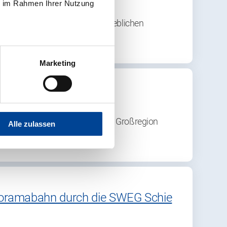
ie im Rahmen Ihrer Nutzung
ung einer klimaneutralen betrieblichen
Marketing
 Rahmen des Interreg-Programms Großregion
Alle zulassen
anoramabahn durch die SWEG Schie