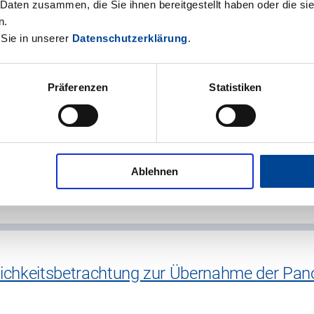
anagement in Mittelsachsen
 Daten zusammen, die Sie ihnen bereitgestellt haben oder die s
n.
ts wurden eine umfassende Analyse und Strategie zur Erreich
 Sie in unserer
Datenschutzerklärung
.
lsachsen entwickelt.…
Präferenzen
Statistiken
r deutsch-luxemburgischen Grenzregion
 Region Trier (VRT) und weitere Konsortialpartner haben im
Ablehnen
renzüberschreitenden…
ftlichkeitsbetrachtung zur Übernahme der P